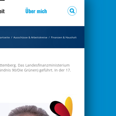
eit
Über mich
tartseite
/
Ausschüsse & Arbeitskreise
/
Finanzen & Haushalt
ürttemberg. Das Landesfinanzministerium
ndnis 90/Die Grünen) geführt. In der 17.