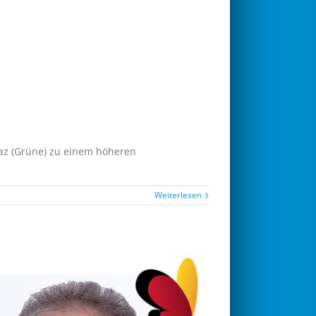
yaz (Grüne) zu einem höheren
Weiterlesen