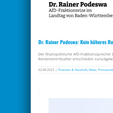
Dr. Rainer Podeswa: Kein höheres Ren
Der finanzpolitische AfD-Fraktionssprecher
Renteneintrittsalter entschieden zurückgew
02.08.2023
|
Finanzen & Haushalt
,
News
,
Pressemit