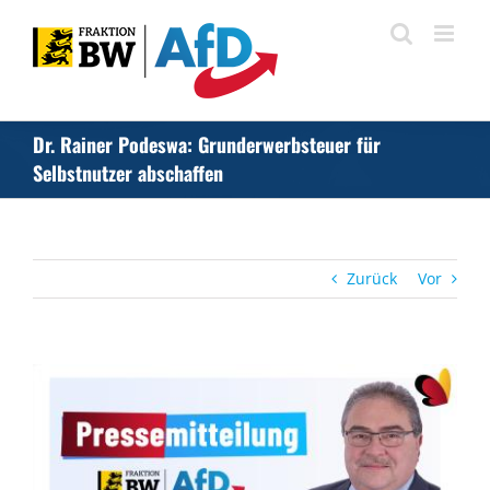
Zum
Inhalt
springen
Dr. Rainer Podeswa: Grunderwerbsteuer für
Selbstnutzer abschaffen
Zurück
Vor
Zeige
grösseres
Bild