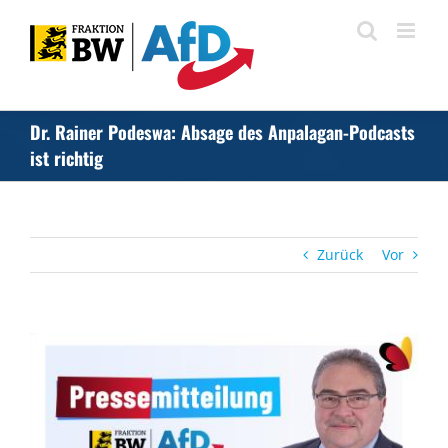
Zum
Inhalt
springen
Dr. Rainer Podeswa: Absage des Anpalagan-Podcasts
ist richtig
Zurück
Vor
Zeige
grösseres
Bild