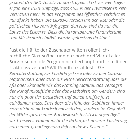
geplant den ARD-Vorsitz zu übertragen.
„Erst vor vier Tagen
ergab eine INSA-Umfrage, dass 45,5 % der Erwachsenen kein
Vertrauen mehr in das Programm des öffentlich-rechtlichen
Rundfunks haben. Die Luxus-Querelen um den RBB oder die
politischen Filz-Vorwürfe gegen den NDR sind da nur die
Spitze des Eisbergs. Dass die intransparente Finanzierung
zum Missbrauch einlädt, wurde spätestens da klar.“
Fast die Hälfte der Zuschauer wittern öffentlich-
rechtliche Staatsnähe, und nur noch drei Viertel aller
Bürger sehen die Programme überhaupt noch, stellt der
Fraktionsvize und SWR-Rundfunkrat fest.
„Die
Berichterstattung zur Flüchtlingskrise oder zu den Corona-
Maßnahmen, aber auch die Nicht-Berichterstattung über die
AfD oder Skandale wie das Framing-Manual, das Versagen
der Rundfunkaufsicht oder das Festhalten am Gendern sind
nur ein paar der Baustellen, auf denen Gniffke jetzt
aufräumen muss. Dass über die Höhe der Gebühren immer
noch nicht demokratisch entschieden, sondern im Gegenteil
der Widerspruch eines Bundeslands juristisch abgebügelt
wird, beweist einmal mehr die Richtigkeit unserer Forderung
nach einer grundlegenden Reform dieses Systems.“