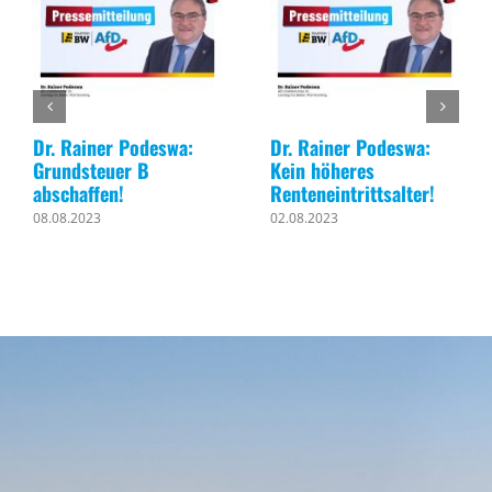
Dr. Rainer Podeswa:
Dr. Rainer Podeswa:
Grundsteuer B
Kein höheres
abschaffen!
Renteneintrittsalter!
08.08.2023
02.08.2023