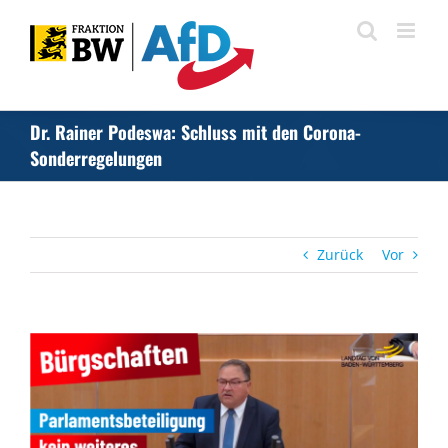
Zum
Inhalt
springen
Dr. Rainer Podeswa: Schluss mit den Corona-
Sonderregelungen
Zurück
Vor
Zeige
grösseres
Bild