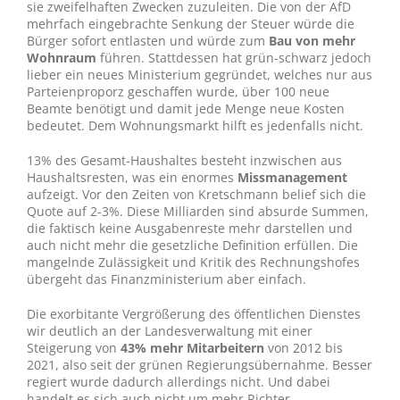
sie zweifelhaften Zwecken zuzuleiten. Die von der AfD
mehrfach eingebrachte Senkung der Steuer würde die
Bürger sofort entlasten und würde zum
Bau von mehr
Wohnraum
führen. Stattdessen hat grün-schwarz jedoch
lieber ein neues Ministerium gegründet, welches nur aus
Parteienproporz geschaffen wurde, über 100 neue
Beamte benötigt und damit jede Menge neue Kosten
bedeutet. Dem Wohnungsmarkt hilft es jedenfalls nicht.
13% des Gesamt-Haushaltes besteht inzwischen aus
Haushaltsresten, was ein enormes
Missmanagement
aufzeigt. Vor den Zeiten von Kretschmann belief sich die
Quote auf 2-3%. Diese Milliarden sind absurde Summen,
die faktisch keine Ausgabenreste mehr darstellen und
auch nicht mehr die gesetzliche Definition erfüllen. Die
mangelnde Zulässigkeit und Kritik des Rechnungshofes
übergeht das Finanzministerium aber einfach.
Die exorbitante Vergrößerung des öffentlichen Dienstes
wir deutlich an der Landesverwaltung mit einer
Steigerung von
43% mehr Mitarbeitern
von 2012 bis
2021, also seit der grünen Regierungsübernahme. Besser
regiert wurde dadurch allerdings nicht. Und dabei
handelt es sich auch nicht um mehr Richter,