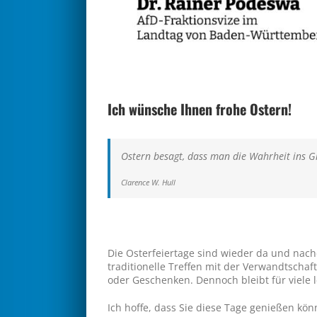
Ich wünsche Ihnen frohe Ostern!
Ostern besagt, dass man die Wahrheit ins Gr
Clarence W. Hull
Die Osterfeiertage sind wieder da und nac
traditionelle Treffen mit der Verwandtscha
oder Geschenken. Dennoch bleibt für viele 
Ich hoffe, dass Sie diese Tage genießen kön