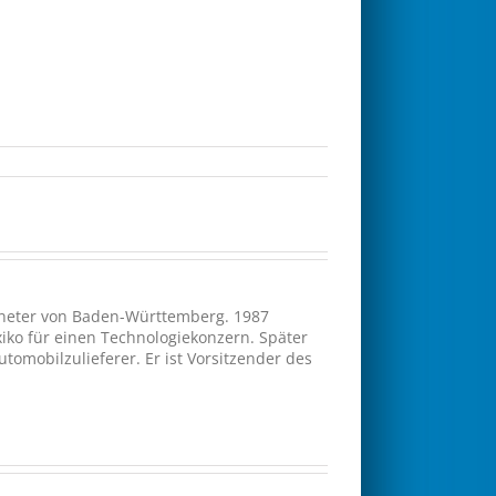
rdneter von Baden-Württemberg. 1987
xiko für einen Technologiekonzern. Später
omobilzulieferer. Er ist Vorsitzender des