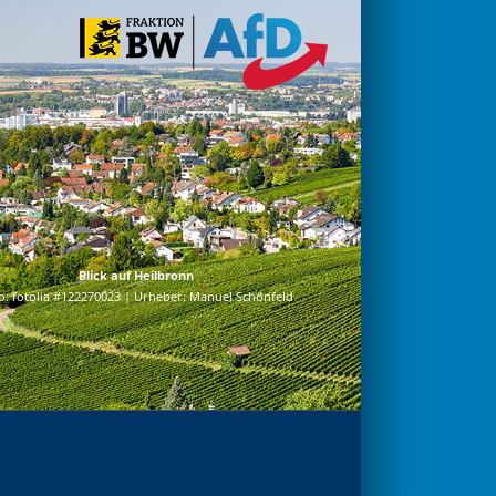
Blick auf Heilbronn
o: fotolia #122270023 | Urheber: Manuel Schönfeld