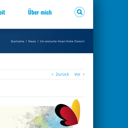
eit
Über mich
Startseite
/
News
/
Ich wünsche Ihnen frohe Ostern!
Zurück
Vor