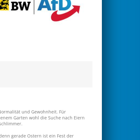
Normalität und Gewohnheit. Für
igenem Garten wohl die Suche nach Eiern
 schlimmer.
denn gerade Ostern ist ein Fest der