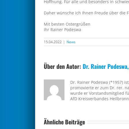
Hoffnung. Für alle und besonders in schwier
Daher wünsche ich Ihnen Freude über die F
Mit besten Ostergrüßen
Ihr Rainer Podeswa
15.04.2022
|
News
Über den Autor:
Dr. Rainer Podeswa
Dr. Rainer Podeswa (*1957) i
promovierte er zum Dr. rer. n
wurde er Vorstandsmitglied fü
AfD Kreisverbandes Heilbronn
Ähnliche Beiträge