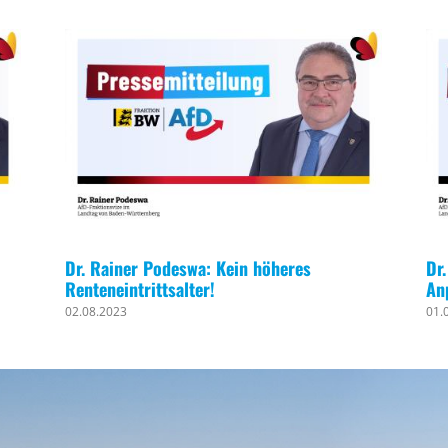
Dr. Rainer Podeswa: Kein höheres
Dr
Renteneintrittsalter!
An
02.08.2023
01.