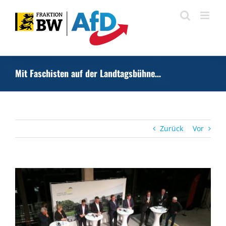
Zum
Inhalt
springen
Mit Faschisten auf der Landtagsbühne…
Zurück
Vor
Zeige
grösseres
Bild