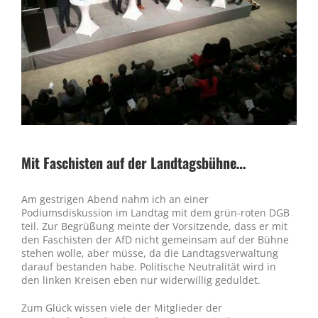
Mit Faschisten auf der Landtagsbühne…
Am gestrigen Abend nahm ich an einer
Podiumsdiskussion im Landtag mit dem grün-roten DGB
teil. Zur Begrüßung meinte der Vorsitzende, dass er mit
den Faschisten der AfD nicht gemeinsam auf der Bühne
stehen wolle, aber müsse, da die Landtagsverwaltung
darauf bestanden habe. Politische Neutralität wird in
den linken Kreisen eben nur widerwillig geduldet.
Zum Glück wissen viele der Mitglieder der