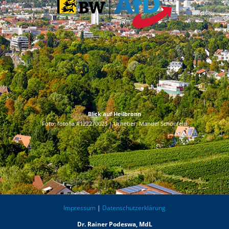
Blick auf Heilbronn
Foto: fotolia #122270023 | Urheber: Manuel Schönfeld
Impressum
|
Datenschutzerklärung
Dr. Rainer Podeswa, MdL