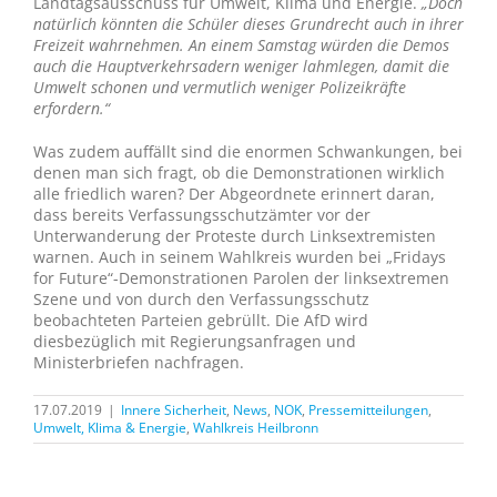
Landtagsausschuss für Umwelt, Klima und Energie.
„Doch
natürlich könnten die Schüler dieses Grundrecht auch in ihrer
Freizeit wahrnehmen. An einem Samstag würden die Demos
auch die Hauptverkehrsadern weniger lahmlegen, damit die
Umwelt schonen und vermutlich weniger Polizeikräfte
erfordern.“
Was zudem auffällt sind die enormen Schwankungen, bei
denen man sich fragt, ob die Demonstrationen wirklich
alle friedlich waren? Der Abgeordnete erinnert daran,
dass bereits Verfassungsschutzämter vor der
Unterwanderung der Proteste durch Linksextremisten
warnen. Auch in seinem Wahlkreis wurden bei „Fridays
for Future“-Demonstrationen Parolen der linksextremen
Szene und von durch den Verfassungsschutz
beobachteten Parteien gebrüllt. Die AfD wird
diesbezüglich mit Regierungsanfragen und
Ministerbriefen nachfragen.
17.07.2019
|
Innere Sicherheit
,
News
,
NOK
,
Pressemitteilungen
,
Umwelt, Klima & Energie
,
Wahlkreis Heilbronn