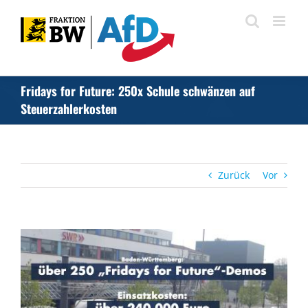
Zum
Inhalt
springen
Fridays for Future: 250x Schule schwänzen auf
Steuerzahlerkosten
Zurück
Vor
Zeige
grösseres
Bild