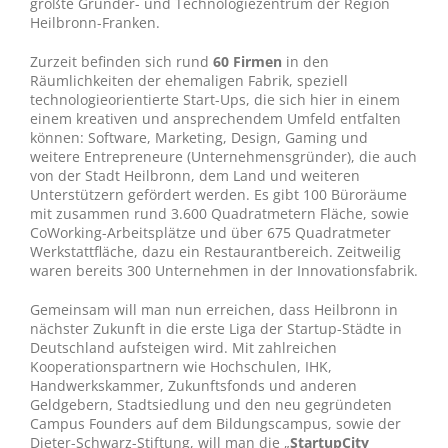
größte Gründer- und Technologiezentrum der Region
Heilbronn-Franken.
Zurzeit befinden sich rund
60 Firmen
in den
Räumlichkeiten der ehemaligen Fabrik, speziell
technologieorientierte Start-Ups, die sich hier in einem
einem kreativen und ansprechendem Umfeld entfalten
können: Software, Marketing, Design, Gaming und
weitere Entrepreneure (Unternehmensgründer), die auch
von der Stadt Heilbronn, dem Land und weiteren
Unterstützern gefördert werden. Es gibt 100 Büroräume
mit zusammen rund 3.600 Quadratmetern Fläche, sowie
CoWorking-Arbeitsplätze und über 675 Quadratmeter
Werkstattfläche, dazu ein Restaurantbereich. Zeitweilig
waren bereits 300 Unternehmen in der Innovationsfabrik.
Gemeinsam will man nun erreichen, dass Heilbronn in
nächster Zukunft in die erste Liga der Startup-Städte in
Deutschland aufsteigen wird. Mit zahlreichen
Kooperationspartnern wie Hochschulen, IHK,
Handwerkskammer, Zukunftsfonds und anderen
Geldgebern, Stadtsiedlung und den neu gegründeten
Campus Founders auf dem Bildungscampus, sowie der
Dieter-Schwarz-Stiftung, will man die „
StartupCity