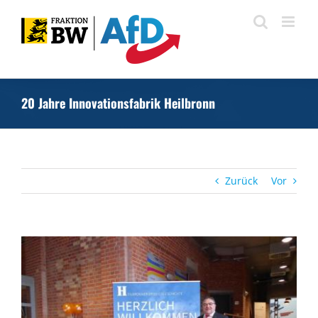
Zum
Inhalt
springen
20 Jahre Innovationsfabrik Heilbronn
Zurück
Vor
Zeige
grösseres
Bild