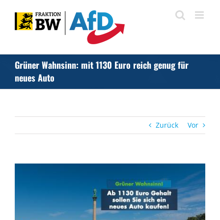
Zum
Inhalt
springen
Grüner Wahnsinn: mit 1130 Euro reich genug für
neues Auto
Zurück
Vor
Zeige
grösseres
Bild