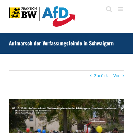
Zum
Inhalt
springen
Aufmarsch der Verfassungsfeinde in Schwaigern
Zurück
Vor
Zeige
grösseres
Bild