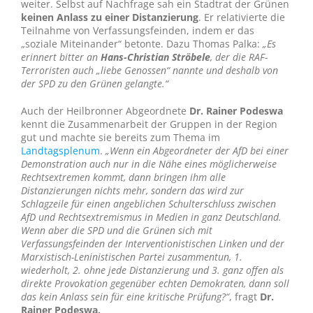
weiter. Selbst auf Nachfrage sah ein Stadtrat der Grünen
keinen Anlass zu einer Distanzierung
. Er relativierte die
Teilnahme von Verfassungsfeinden, indem er das
„soziale Miteinander“ betonte. Dazu Thomas Palka:
„Es
erinnert bitter an
Hans-Christian Ströbele
, der die RAF-
Terroristen auch „liebe Genossen“ nannte und deshalb von
der SPD zu den Grünen gelangte.“
Auch der Heilbronner Abgeordnete
Dr. Rainer Podeswa
kennt die Zusammenarbeit der Gruppen in der Region
gut und machte sie bereits zum Thema im
Landtagsplenum
.
„Wenn ein Abgeordneter der AfD bei einer
Demonstration auch nur in die Nähe eines möglicherweise
Rechtsextremen kommt, dann bringen ihm alle
Distanzierungen nichts mehr, sondern das wird zur
Schlagzeile für einen angeblichen Schulterschluss zwischen
AfD und Rechtsextremismus in Medien in ganz Deutschland.
Wenn aber die SPD und die Grünen sich mit
Verfassungsfeinden der Interventionistischen Linken und der
Marxistisch-Leninistischen Partei zusammentun, 1.
wiederholt, 2. ohne jede Distanzierung und 3. ganz offen als
direkte Provokation gegenüber echten Demokraten, dann soll
das kein Anlass sein für eine kritische Prüfung?“
, fragt
Dr.
Rainer Podeswa.