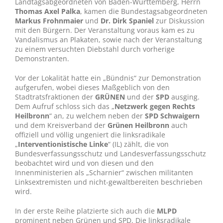
Landtagsabgeordneten von Baden-Württemberg, Herrn
Thomas Axel Palka
, kamen die Bundestagsabgeordneten
Markus Frohnmaier
und
Dr. Dirk Spaniel
zur Diskussion
mit den Bürgern. Der Veranstaltung voraus kam es zu
Vandalismus an Plakaten, sowie nach der Veranstaltung
zu einem versuchten Diebstahl durch vorherige
Demonstranten.
Vor der Lokalität hatte ein „Bündnis“ zur Demonstration
aufgerufen, wobei dieses Maßgeblich von den
Stadtratsfraktionen der
GRÜNEN
und der
SPD
ausging.
Dem Aufruf schloss sich das „
Netzwerk gegen Rechts
Heilbronn
“ an, zu welchem neben der
SPD Schwaigern
und dem Kreisverband der
Grünen Heilbronn
auch
offiziell und völlig ungeniert die linksradikale
„
Interventionistische Linke
“ (IL) zählt, die von
Bundesverfassungsschutz und Landesverfassungsschutz
beobachtet wird und von diesen und den
Innenministerien als „Scharnier“ zwischen militanten
Linksextremisten und nicht-gewaltbereiten beschrieben
wird.
In der erste Reihe platzierte sich auch die
MLPD
prominent neben Grünen und SPD. Die linksradikale