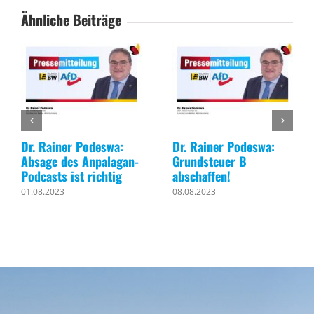
Ähnliche Beiträge
ner Podeswa:
Dr. Rainer Podeswa:
Dr. Rainer
des Anpalagan-
Grundsteuer B
Kein höhe
 ist richtig
abschaffen!
Renteneint
3
08.08.2023
02.08.2023