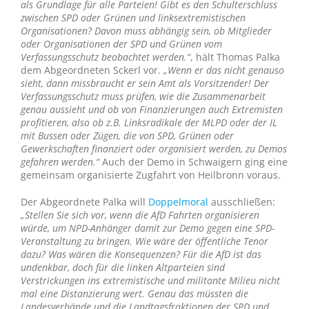
als Grundlage für alle Parteien! Gibt es den Schulterschluss
zwischen SPD oder Grünen und linksextremistischen
Organisationen? Davon muss abhängig sein, ob Mitglieder
oder Organisationen der SPD und Grünen vom
Verfassungsschutz beobachtet werden.“
, hält Thomas Palka
dem Abgeordneten Sckerl vor.
„Wenn er das nicht genauso
sieht, dann missbraucht er sein Amt als Vorsitzender! Der
Verfassungsschutz muss prüfen, wie die Zusammenarbeit
genau aussieht und ob von Finanzierungen auch Extremisten
profitieren, also ob z.B. Linksradikale der MLPD oder der IL
mit Bussen oder Zügen, die von SPD, Grünen oder
Gewerkschaften finanziert oder organisiert werden, zu Demos
gefahren werden.“
Auch der Demo in Schwaigern ging eine
gemeinsam organisierte Zugfahrt von Heilbronn voraus.
Der Abgeordnete Palka will
Doppelmoral
ausschließen:
„Stellen Sie sich vor, wenn die AfD Fahrten organisieren
würde, um NPD-Anhänger damit zur Demo gegen eine SPD-
Veranstaltung zu bringen. Wie wäre der öffentliche Tenor
dazu? Was wären die Konsequenzen? Für die AfD ist das
undenkbar, doch für die linken Altparteien sind
Verstrickungen ins extremistische und militante Milieu nicht
mal eine Distanzierung wert. Genau das müssten die
Landesverbände und die Landtagsfraktionen der SPD und