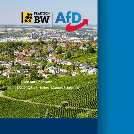
Blick auf Heilbronn
o: fotolia #122270023 | Urheber: Manuel Schönfeld