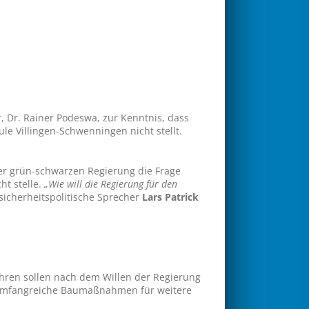
 Dr. Rainer Podeswa, zur Kenntnis, dass
e Villingen-Schwenningen nicht stellt.
der grün-schwarzen Regierung die Frage
ht stelle.
„Wie will die Regierung für den
r sicherheitspolitische Sprecher
Lars Patrick
ahren sollen nach dem Willen der Regierung
nd umfangreiche Baumaßnahmen für weitere