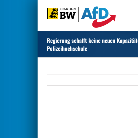
Zum
Inhalt
springen
Regierung schafft keine neuen Kapazität
Polizeihochschule
Zeige
grösseres
Bild