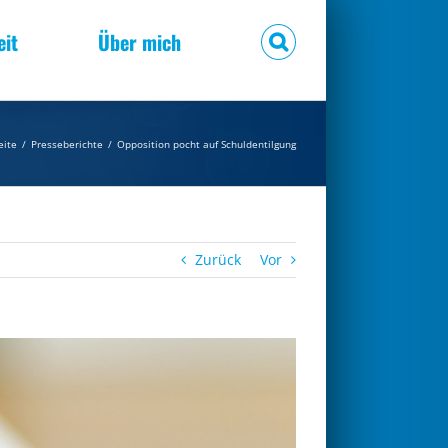
eit
Über mich
eite
/
Presseberichte
/
Opposition pocht auf Schuldentilgung
Zurück
Vor