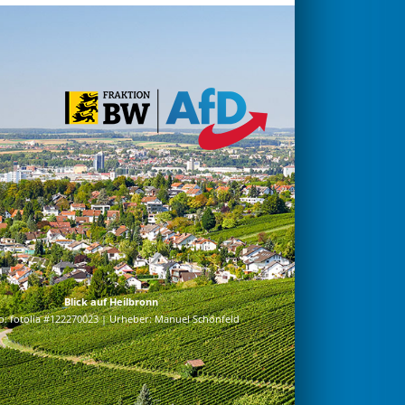
Blick auf Heilbronn
o: fotolia #122270023 | Urheber: Manuel Schönfeld