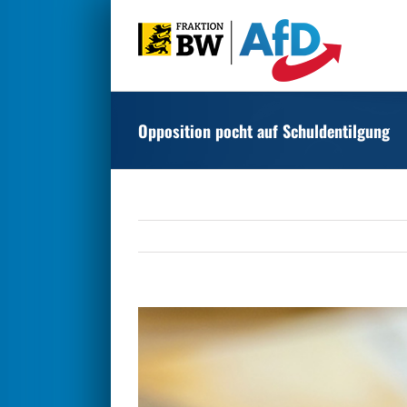
Zum
Inhalt
springen
Opposition pocht auf Schuldentilgung
Zeige
grösseres
Bild