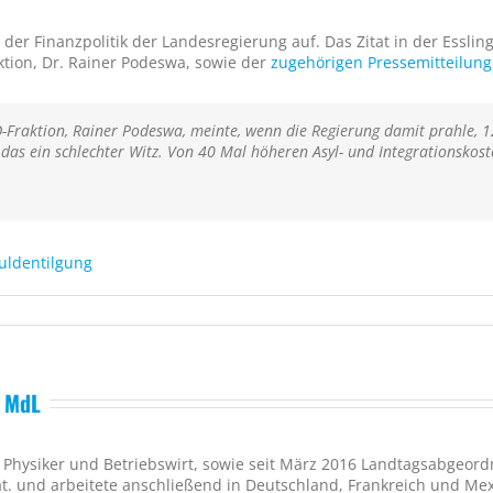
n der Finanzpolitik der Landesregierung auf. Das Zitat in der Essli
ktion, Dr. Rainer Podeswa, sowie der
zugehörigen Pressemitteilung
D-Fraktion, Rainer Podeswa, meinte, wenn die Regierung damit prahle, 1
 das ein schlechter Witz. Von 40 Mal höheren Asyl- und Integrationskos
uldentilgung
, MdL
st Physiker und Betriebswirt, sowie seit März 2016 Landtagsabgeo
at. und arbeitete anschließend in Deutschland, Frankreich und Me