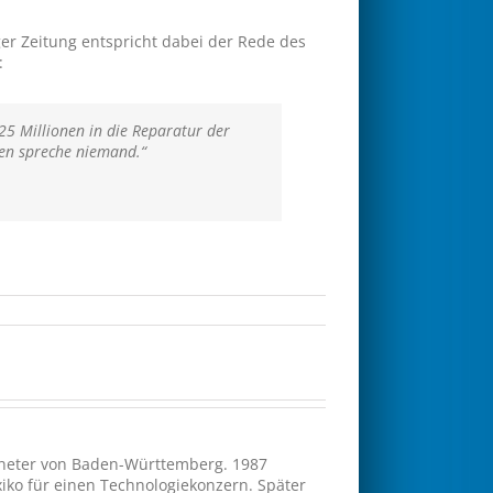
nger Zeitung entspricht dabei der Rede des
:
25 Millionen in die Reparatur der
ten spreche niemand.“
rdneter von Baden-Württemberg. 1987
xiko für einen Technologiekonzern. Später