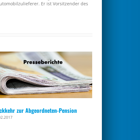
omobilzulieferer. Er ist Vorsitzender des
ckkehr zur Abgeordneten-Pension
02.2017