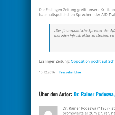
Die Esslingen Zeitung greift unsere Kritik a
haushaltspolitischen Sprechers der AfD-Fra
„Der finanzpolitische Sprecher der Af
maroden Infrastruktur zu stecken, sei
Esslinger Zeitung:
Opposition pocht auf Sch
15.12.2016
|
Presseberichte
Über den Autor:
Dr. Rainer Podeswa
Dr. Rainer Podeswa (*1957) i
promovierte er zum Dr. rer. n