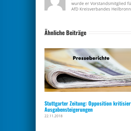
wurde er Vorstandsmitglied fü
AfD Kreisverbandes Heilbronn
Ähnliche Beiträge
Stuttgarter Zeitung: Opposition kritisier
Ausgabensteigerungen
22.11.2018