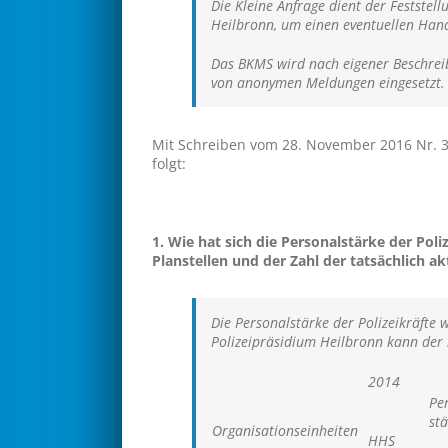
Die Kleine Anfrage dient der Feststel
Heilbronn, um einen eventuellen Han
Das BKMS wird nach eigener Beschreib
von anonymen Meldungen eingesetzt. 
Mit Schreiben vom 28. November 2016 Nr. 3-
folgt:
1. Wie hat sich die Personalstärke der Poli
Planstellen und der Zahl der tatsächlich ak
Die Personalstärke der Polizeikräfte 
Polizeipräsidium Heilbronn kann de
2014
Pe
st
Organisationseinheiten
HHS