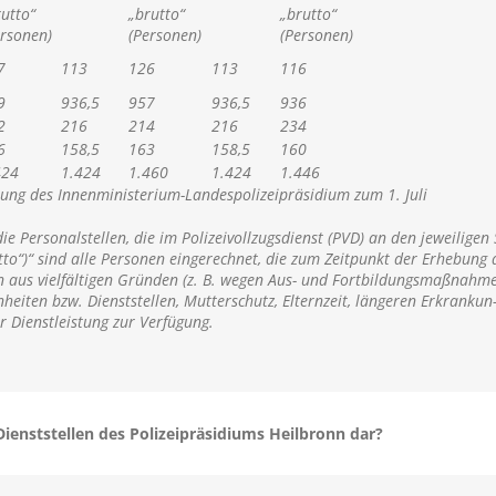
rutto“
„brutto“
„brutto“
ersonen)
(Personen)
(Personen)
7
113
126
113
116
9
936,5
957
936,5
936
2
216
214
216
234
6
158,5
163
158,5
160
424
1.424
1.460
1.424
1.446
bung des Innenministerium-Landespolizeipräsidium zum 1. Juli
e Personalstellen, die im Polizeivollzugsdienst (PVD) an den jeweiligen
rutto“)“ sind alle Personen eingerechnet, die zum Zeitpunkt der Erhebung
hen aus vielfältigen Gründen (z. B. wegen Aus- und Fortbildungsmaßna
eiten bzw. Dienststellen, Mutterschutz, Elternzeit, längeren Erkrankun- 
r Dienstleistung zur Verfügung.
n Dienststellen des Polizeipräsidiums Heilbronn dar?