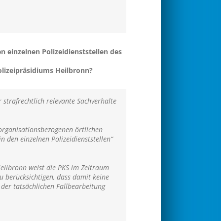
en einzelnen Polizeidienststellen des
olizeipräsidiums Heilbronn?
r strafrechtlich relevante Sachverhalte
 organisationsbezogenen örtlichen
n den einzelnen Polizeidienststellen“
Heilbronn weist die PKS im Zeitraum
u berücksichtigen, dass damit keine
der tatsächlichen Fallbearbeitung