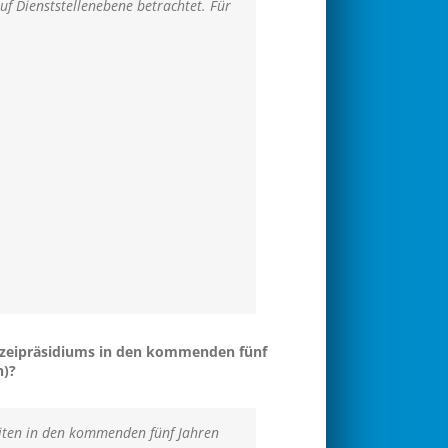
auf Dienststellenebene betrachtet. Für
olizeipräsidiums in den kommenden fünf
n)?
eiten in den kommenden fünf Jahren