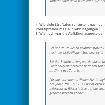
konkret entwickeln wird, kann aus heu
4. Wie viele Straftaten (unterteilt nach de
Polizeipräsidiums Heilbronn begangen?
5. Wie hoch war die Aufklärungsquote der e
Bei der Polizeilichen Kriminalstatisti
nach der polizeilichen Sachbearbeitu
Bei der Beantwortung wurde davon aus
Zuständigkeitsbereiche beziehen soll 
im Sinne des Tatorts.
Für die einzelnen örtlichen Zuständig
der Jahre 2013 bis 2015 nachfolgende 
belastbaren Rückschlüsse auf die sac
gezogen werden können.