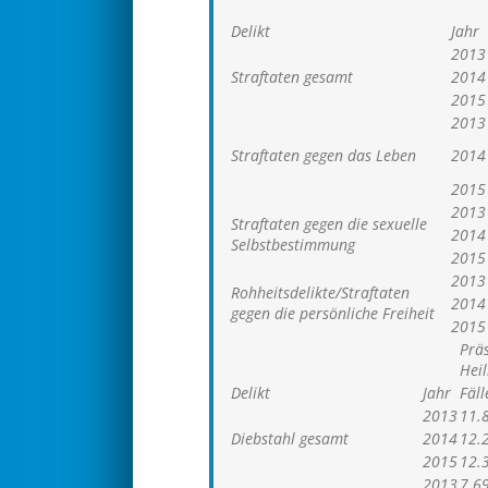
Delikt
Jahr
2013
Straftaten gesamt
2014
2015
2013
Straftaten gegen das Leben
2014
2015
2013
Straftaten gegen die sexuelle
2014
Selbstbestimmung
2015
2013
Rohheitsdelikte/Straftaten
2014
gegen die persönliche Freiheit
2015
Prä
Hei
Delikt
Jahr
Fäll
2013
11.
Diebstahl gesamt
2014
12.
2015
12.
2013
7.6