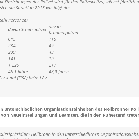
nd Einrichtungen der Polizei wird für den Polizeivollzugsdienst jährlich 
sich die Situation 2016 wie folgt dar:
zahl Personen)
davon
davon Schutzpolizei
Kriminalpolizei
645
115
234
49
209
43
141
10
1.229
217
46,1 Jahre
48,0 Jahre
ersonal (FISP) beim LBV
 den unterschiedlichen Organisationseinheiten des Heilbronner P
g von Neueinstellungen und Beamten, die in den Ruhestand trete
Polizeipräsidium Heilbronn in den unterschiedlichen Organisationseinh