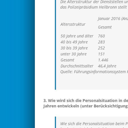
Die Altersstruktur der Dienststellen u
das Polizeipräsidium Heilbronn stellt 
Januar 2016 (An
Altersstruktur
Gesamt
50 Jahre und älter
760
40 bis 49 Jahre
283
30 bis 39 Jahre
252
unter 30 Jahre
151
Gesamt
1.446
Durchschnittsalter
46,4 Jahre
Quelle: Führungsinformationssystem P
3. Wie wird sich die Personalsituation in
Jahren entwickeln (unter Berücksichtigun
Wie sich die Personalsituation beim 