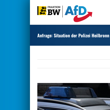
Zum
Inhalt
springen
Anfrage: Situation der Polizei Heilbronn
Zeige
grösseres
Bild