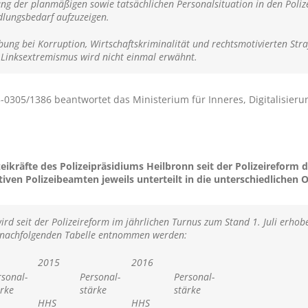
lung der planmäßigen sowie tatsächlichen Personalsituation in den Poliz
dlungsbedarf aufzuzeigen.
ung bei Korruption, Wirtschaftskriminalität und rechtsmotivierten Str
Linksextremismus wird nicht einmal erwähnt.
0305/1386 beantwortet das Ministerium für Inneres, Digitalisieru
zeikräfte des Polizeipräsidiums Heilbronn seit der Polizeireform 
tiven Polizeibeamten jeweils unterteilt in die unterschiedlichen 
wird seit der Polizeireform im jährlichen Turnus zum Stand 1. Juli erho
r nachfolgenden Tabelle entnommen werden:
2015
2016
rsona
l-
Personal-
Personal-
ärke
stärke
stärke
HHS
HHS