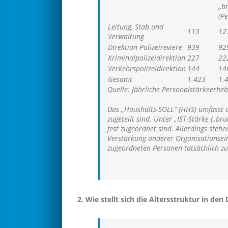
„b
(P
Leitung, Stab und
113
12
Verwaltung
Direktion Polizeireviere
939
92
Kriminalpolizeidirektion
227
22
Verkehrspolizeidirektion
144
14
Gesamt
1.423
1.
Quelle: Jährliche Personalstärkeerhe
Das „Haushalts-SOLL“ (HHS) umfasst di
zugeteilt sind. Unter „IST-Stärke („b
fest zugeordnet sind. Allerdings ste
Verstärkung anderer Organisationseinh
zugeordneten Personen tatsächlich zu
2. Wie stellt sich die Altersstruktur in de