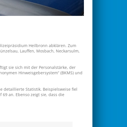
lizeipräsidium Heilbronn abklären. Zum
Künzelsau, Lauffen, Mosbach, Neckarsulm,
gt sie sich mit der Personalstärke, der
 „anonymen Hinweisgebersystem“ (BKMS) und
detaillierte Statistik. Beispielsweise fiel
 69 an. Ebenso zeigt sie, dass die