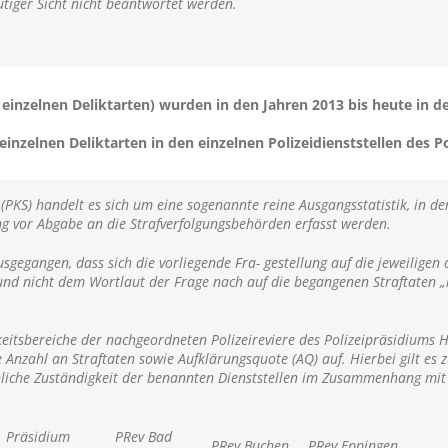
tiger Sicht nicht beantwortet werden.
n einzelnen Deliktarten) wurden in den Jahren 2013 bis heute in d
inzelnen Deliktarten in den einzelnen Polizeidienststellen des P
k (PKS) handelt es sich um eine sogenannte reine Ausgangsstatistik, in de
ng vor Abgabe an die Strafverfolgungsbehörden erfasst werden.
gegangen, dass sich die vorliegende Fra- gestellung auf die jeweiligen
und nicht dem Wortlaut der Frage nach auf die begangenen Straftaten „i
keitsbereiche der nachgeordneten Polizeireviere des Polizeipräsidiums 
Anzahl an Straftaten sowie Aufklärungsquote (AQ) auf. Hierbei gilt es z
hliche Zuständigkeit der benannten Dienststellen im Zusammenhang mit 
Präsidium
PRev Bad
PRev Buchen
PRev Eppingen