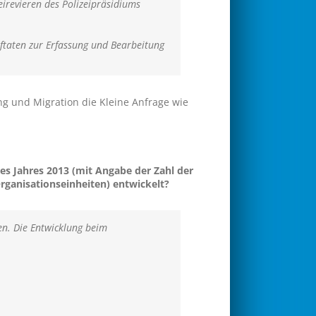
eirevieren des Polizeipräsidiums
aftaten zur Erfassung und Bearbeitung
ng und Migration die Kleine Anfrage wie
des Jahres 2013 (mit Angabe der Zahl der
Organisationseinheiten) entwickelt?
ben. Die Entwicklung beim