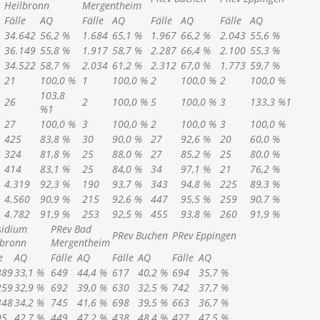
Heilbronn
Mergentheim
Fälle
AQ
Fälle
AQ
Fälle
AQ
Fälle
AQ
34.642
56,2 %
1.684
65,1 %
1.967
66,2 %
2.043
55,6 %
36.149
55,8 %
1.917
58,7 %
2.287
66,4 %
2.100
55,3 %
34.522
58,7 %
2.034
61,2 %
2.312
67,0 %
1.773
59,7 %
21
100,0 %
1
100,0 %
2
100,0 %
2
100,0 %
103,8
26
2
100,0 %
5
100,0 %
3
133,3 %
1
%
1
27
100,0 %
3
100,0 %
2
100,0 %
3
100,0 %
425
83,8 %
30
90,0 %
27
92,6 %
20
60,0 %
324
81,8 %
25
88,0 %
27
85,2 %
25
80,0 %
414
83,1 %
25
84,0 %
34
97,1 %
21
76,2 %
4.319
92,3 %
190
93,7 %
343
94,8 %
225
89,3 %
4.560
90,9 %
215
92,6 %
447
95,5 %
259
90,7 %
4.782
91,9 %
253
92,5 %
455
93,8 %
260
91,9 %
sidium
PRev Bad
PRev Buchen
PRev Eppingen
lbronn
Mergentheim
e
AQ
Fälle
AQ
Fälle
AQ
Fälle
AQ
889
33,1 %
649
44,4 %
617
40,2 %
694
35,7 %
259
32,9 %
692
39,0 %
630
32,5 %
742
37,7 %
348
34,2 %
745
41,6 %
698
39,5 %
663
36,7 %
95
42,7 %
449
47,2 %
438
48,4 %
427
47,5 %